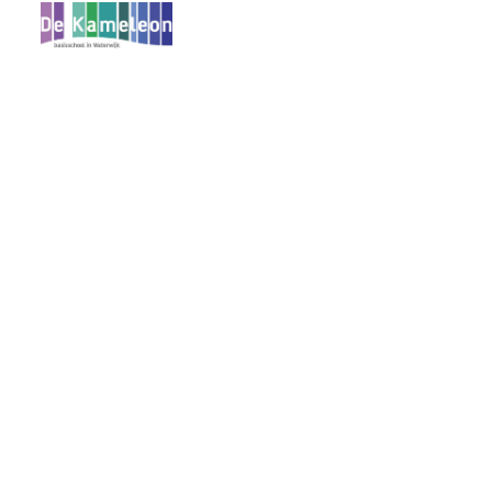
Hom
Kameleon
Ove
Ons
Tal
Pas
Onde
Ver
Alm
Vij