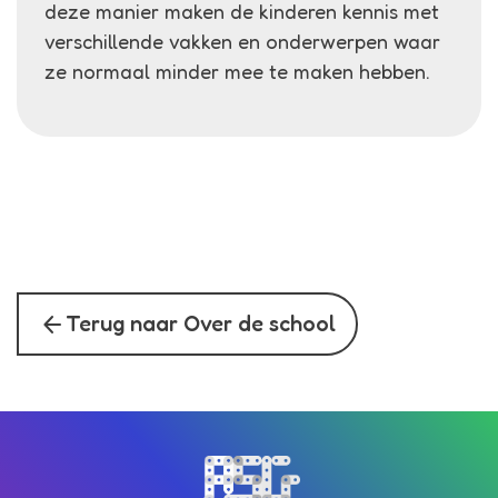
deze manier maken de kinderen kennis met
verschillende vakken en onderwerpen waar
ze normaal minder mee te maken hebben.
arrow_back
Terug naar Over de school
Bezoek de homepagina van de s