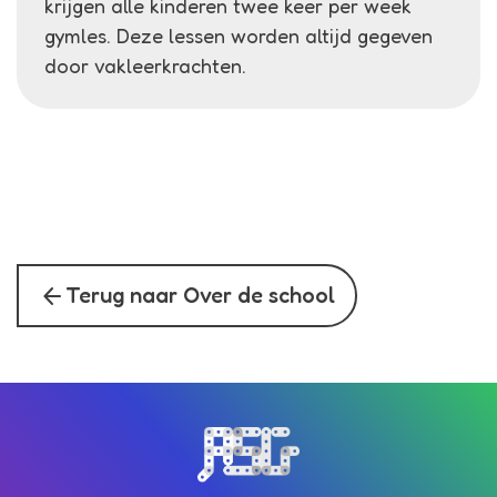
krijgen alle kinderen twee keer per week
gymles. Deze lessen worden altijd gegeven
door vakleerkrachten.
arrow_back
Terug naar Over de school
Bezoek de homepagina van de s