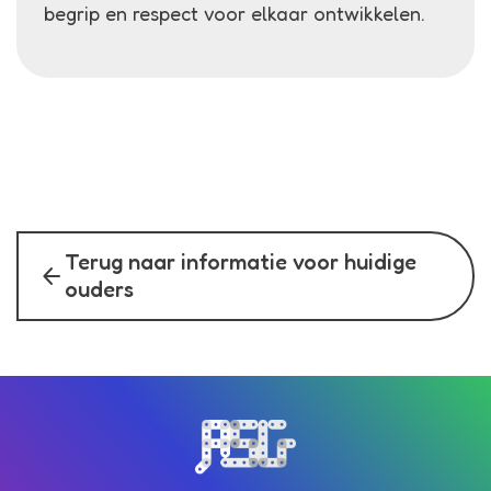
begrip en respect voor elkaar ontwikkelen.
Terug naar informatie voor huidige
arrow_back
ouders
Bezoek de homepagina van de s