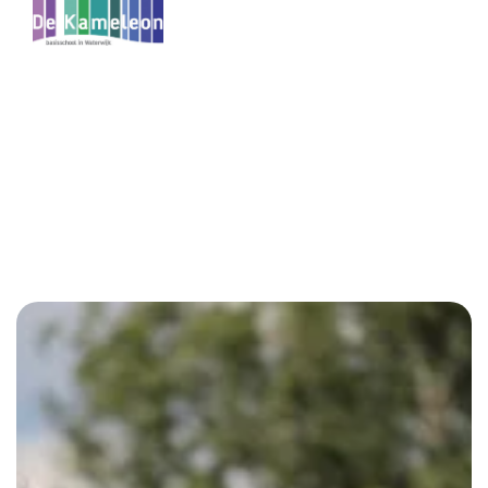
Menu
Kameleon
Voor ouders
De praktische informatie is onderverdeeld in twee
hoofdgroepen. Informatie voor nieuwe ouders en voor
huidige ouders.